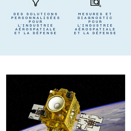
DES SOLUTIONS
MESURES ET
PERSONNALISÉES
DIAGNOSTIC
POUR
POUR
L’INDUSTRIE
L’INDUSTRIE
AÉROSPATIALE
AÉROSPATIALE
ET LA DÉFENSE
ET LA DÉFENSE