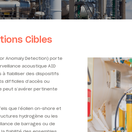
tions Cibles
or Anomaly Detection) porte
rveillance acoustique AID
à fiabiliser des dispositifs
s difficiles d’accès ou
 peut s’avérer pertinente
els que l’éolien on-shore et
structures hydrogène ou les
illance de barrages ou de
 la fiabilité des ensembles