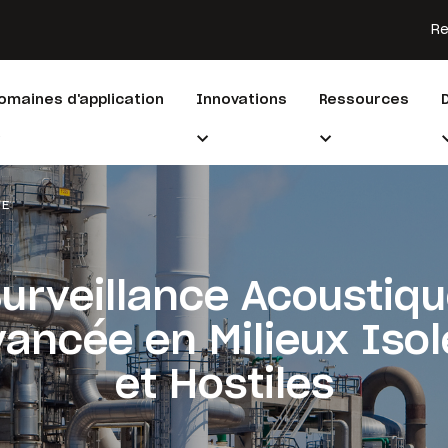
Re
omaines d'application
Innovations
Ressources
LE
urveillance Acoustiq
vancée en Milieux Isol
et Hostiles