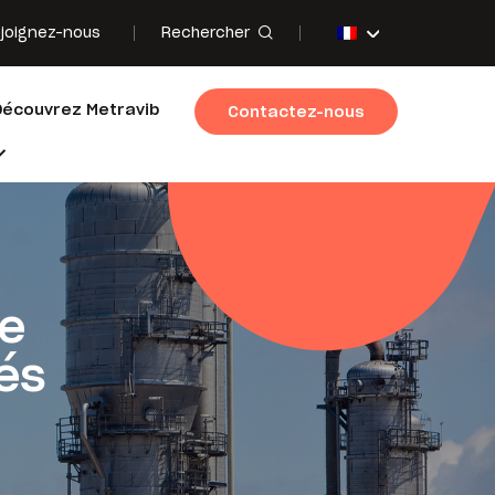
Rechercher
joignez-nous
Découvrez Metravib
Contactez-nous
ue
és